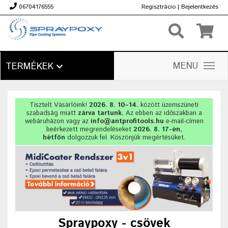
06704176555
Regisztrácio
|
Bejelentkezés
Ft
MENU
TERMÉKEK
Tisztelt Vásárlóink!
2026. 8. 10–14.
között üzemszüneti
szabadság miatt
zárva tartunk.
Az ebben az időszakban a
webáruházon vagy az
info@antprofitools.hu
e-mail-címen
beérkezett megrendeléseket
2026. 8. 17-én,
hétfőn
dolgozzuk fel. Köszönjük megértésüket.
Spraypoxy - csövek