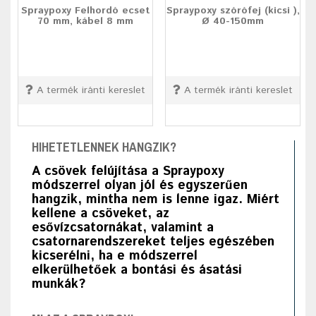
Spraypoxy Felhordó ecset
Spraypoxy szórófej (kicsi ),
70 mm, kábel 8 mm
Ø 40-150mm
A termék iránti kereslet
A termék iránti kereslet
HIHETETLENNEK HANGZIK?
A csövek felújítása a Spraypoxy
módszerrel olyan jól és egyszerűen
hangzik, mintha nem is lenne igaz. Miért
kellene a csöveket, az
esővízcsatornákat, valamint a
csatornarendszereket teljes egészében
kicserélni, ha e módszerrel
elkerülhetőek a bontási és ásatási
munkák?