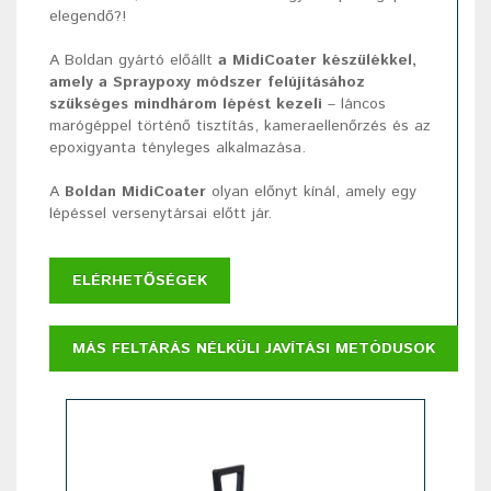
elegendő?!
A Boldan gyártó előállt
a MidiCoater készülékkel,
amely a Spraypoxy módszer felújításához
szükséges mindhárom lépést kezeli
– láncos
marógéppel történő tisztítás, kameraellenőrzés és az
epoxigyanta tényleges alkalmazása.
A
Boldan MidiCoater
olyan előnyt kínál, amely egy
lépéssel versenytársai előtt jár.
ELÉRHETŐSÉGEK
MÁS FELTÁRÁS NÉLKÜLI JAVÍTÁSI METÓDUSOK