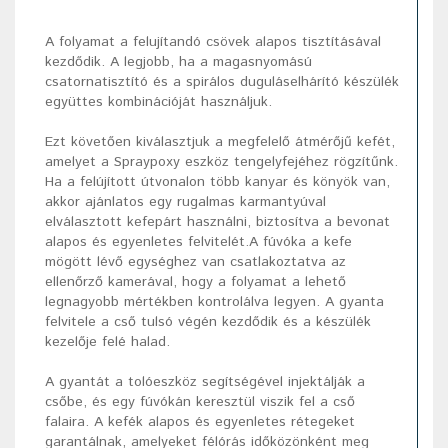
A folyamat a felujítandó csövek alapos tisztításával
kezdődik. A legjobb, ha a magasnyomású
csatornatisztító és a spirálos duguláselhárító készülék
együttes kombinációját használjuk.
Ezt követően kiválasztjuk a megfelelő átmérőjű kefét,
amelyet a Spraypoxy eszköz tengelyfejéhez rögzítűnk.
Ha a felújított útvonalon több kanyar és könyök van,
akkor ajánlatos egy rugalmas karmantyúval
elválasztott kefepárt használni, biztosítva a bevonat
alapos és egyenletes felvitelét.A fúvóka a kefe
mögött lévő egységhez van csatlakoztatva az
ellenőrző kamerával, hogy a folyamat a lehető
legnagyobb mértékben kontrolálva legyen. A gyanta
felvitele a cső tulsó végén kezdődik és a készülék
kezelője felé halad.
A gyantát a tolóeszköz segítségével injektálják a
csőbe, és egy fúvókán keresztül viszik fel a cső
falaira. A kefék alapos és egyenletes rétegeket
garantálnak, amelyeket félórás időközönként meg