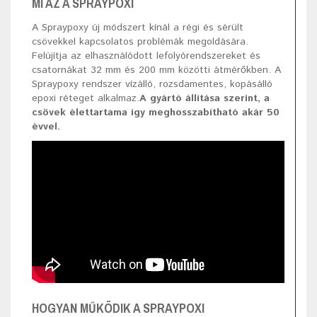
MI AZ A SPRAYPOXI
A Spraypoxy új módszert kínál a régi és sérült
csövekkel kapcsolatos problémák megoldására.
Felújítja az elhasználódott lefolyórendszereket és
csatornákat 32 mm és 200 mm közötti átmérőkben. A
Spraypoxy rendszer vízálló, rozsdamentes, kopásálló
epoxi réteget alkalmaz.
A gyártó állítása szerint, a
csövek élettartama így meghosszabítható akár 50
évvel.
HOGYAN MŰKÖDIK A SPRAYPOXI