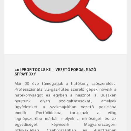
ant
PROFITOOLS
Kft.
- VEZETŐ FORGALMAZÓ
SPRAYPOXY
Már
30
éve támogatjuk a hatékony csőszerelést.
Professzionális víz-gáz-fűtés szerelő
gépek
növelik a
hatékonyságot és egyben a hasznot is. Büszkén
nyújtunk olyan szolgáltatásokat, amelyek
ügyfeleinket a szakmájukban vezető pozícióba
emelik. Portfóliónkba tartoznak a világ
legnépszerűbb márkái, melyek a minőséget és az
egyediséget képviselik. Magyarországon,
Szlovákiában, Csehországban és Ausztriában