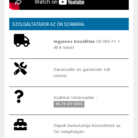
SZOLGÁLTATÁSOK AZ ÖN SZÁMÁRA.
Ingyenes kiszállítás
50.000 Ft +
ÁFA felett
Garanciális és garancián túli
szerviz
Szakmai tanácsadás -
06 70 417 6555
Gépek bemutatója közvetlenül az
Ön telephelyén