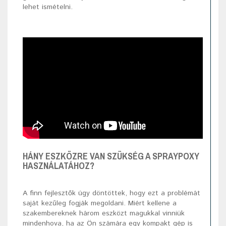
lehet ismételni.
HÁNY ESZKÖZRE VAN SZÜKSÉG A SPRAYPOXY
HASZNÁLATÁHOZ?
A finn fejlesztők úgy döntöttek, hogy ezt a problémát
saját kezűleg fogják megoldani. Miért kellene a
szakembereknek három eszközt magukkal vinniük
mindenhova, ha az Ön számára egy kompakt gép is