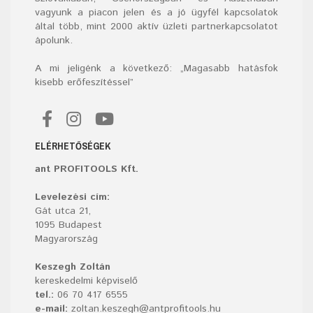
vagyunk a piacon jelen és a jó ügyfél kapcsolatok
által több, mint 2000 aktív üzleti partnerkapcsolatot
ápolunk.
A mi jeligénk a következő: „Magasabb hatásfok
kisebb erőfeszítéssel”
ELÉRHETŐSÉGEK
ant PROFITOOLS Kft.
Levelezési cím:
Gát utca 21,
1095 Budapest
Magyarország
Keszegh Zoltán
kereskedelmi képviselő
tel.:
06 70 417 6555
e-mail:
zoltan.keszegh@antprofitools.hu