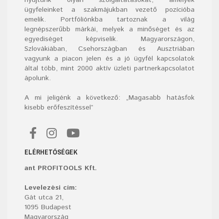
ügyfeleinket a szakmájukban vezető pozícióba
emelik. Portfóliónkba tartoznak a világ
legnépszerűbb márkái, melyek a minőséget és az
egyediséget képviselik. Magyarországon,
Szlovákiában, Csehországban és Ausztriában
vagyunk a piacon jelen és a jó ügyfél kapcsolatok
által több, mint 2000 aktív üzleti partnerkapcsolatot
ápolunk.
A mi jeligénk a következő: „Magasabb hatásfok
kisebb erőfeszítéssel”
ELÉRHETŐSÉGEK
ant PROFITOOLS Kft.
Levelezési cím:
Gát utca 21,
1095 Budapest
Magyarország