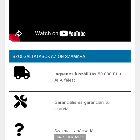
SZOLGÁLTATÁSOK AZ ÖN SZÁMÁRA.
Ingyenes kiszállítás
50.000 Ft +
ÁFA felett
Garanciális és garancián túli
szerviz
Szakmai tanácsadás -
06 70 417 6555