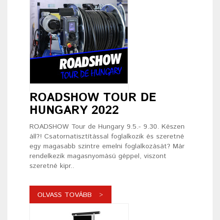
ROADSHOW TOUR DE
HUNGARY 2022
ROADSHOW Tour de Hungary 9.5.- 9.30. Készen
áll?! Csatornatisztítással foglalkozik és szeretné
egy magasabb szintre emelni foglalkozását? Már
rendelkezik magasnyomású géppel, viszont
szeretné kipr..
OLVASS TOVÁBB