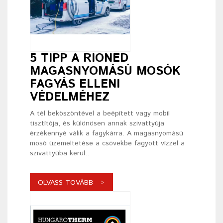
5 TIPP A RIONED
MAGASNYOMÁSÚ MOSÓK
FAGYÁS ELLENI
VÉDELMÉHEZ
A tél beköszöntével a beépített vagy mobil
tisztítója, és különösen annak szivattyúja
érzékennyé válik a fagykárra. A magasnyomású
mosó üzemeltetése a csövekbe fagyott vízzel a
szivattyúba kerül..
OLVASS TOVÁBB