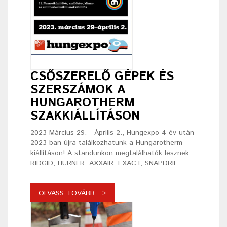
CSŐSZERELŐ GÉPEK ÉS
SZERSZÁMOK A
HUNGAROTHERM
SZAKKIÁLLÍTÁSON
2023 Március 29. - Április 2., Hungexpo 4 év után
2023-ban újra találkozhatunk a Hungarotherm
kiállításon! A standunkon megtalálhatók lesznek:
RIDGID, HÜRNER, AXXAIR, EXACT, SNAPDRIL..
OLVASS TOVÁBB