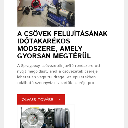
A CSÖVEK FELÚJÍTÁSÁNAK
IDŐTAKARÉKOS
MÓDSZERE, AMELY
GYORSAN MEGTÉRÜL
A Spraypoxy csővezeték javító rendszere ott
nyújt megoldást, ahol a csővezeték cseréje
lehetetlen vagy túl drága. Az épületekben
található szennyvíz elvezetők cseréje pro..
OLVASS TOVÁBB