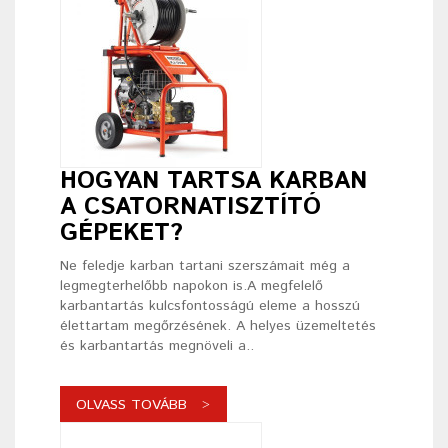
HOGYAN TARTSA KARBAN
A CSATORNATISZTÍTÓ
GÉPEKET?
Ne feledje karban tartani szerszámait még a
legmegterhelőbb napokon is.A megfelelő
karbantartás kulcsfontosságú eleme a hosszú
élettartam megőrzésének. A helyes üzemeltetés
és karbantartás megnöveli a..
OLVASS TOVÁBB