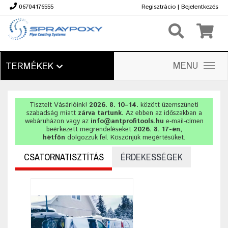
06704176555
Regisztrácio
|
Bejelentkezés
Ft
MENU
TERMÉKEK
Tisztelt Vásárlóink!
2026. 8. 10–14.
között üzemszüneti
szabadság miatt
zárva tartunk.
Az ebben az időszakban a
webáruházon vagy az
info@antprofitools.hu
e-mail-címen
beérkezett megrendeléseket
2026. 8. 17-én,
hétfőn
dolgozzuk fel. Köszönjük megértésüket.
CSATORNATISZTÍTÁS
ÉRDEKESSÉGEK