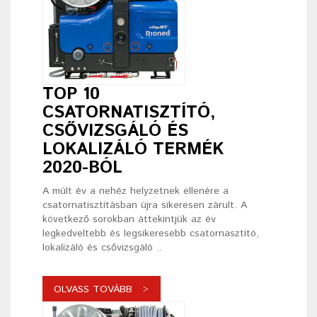
TOP 10
CSATORNATISZTÍTÓ,
CSŐVIZSGÁLÓ ÉS
LOKALIZÁLÓ TERMÉK
2020-BÓL
A múlt év a nehéz helyzetnek ellenére a
csatornatisztításban újra sikeresen zárult. A
következő sorokban áttekintjük az év
legkedveltebb és legsikeresebb csatornasztító,
lokalizáló és csővizsgáló ..
OLVASS TOVÁBB