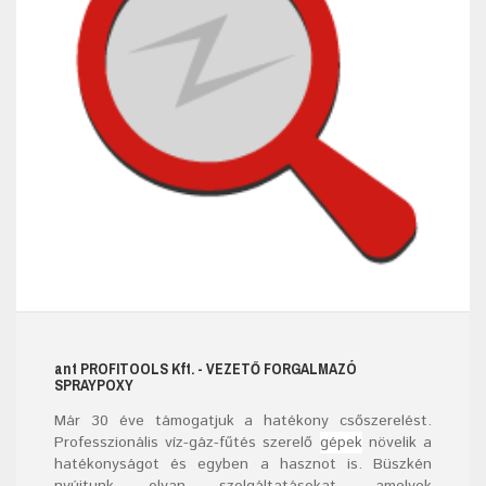
ant
PROFITOOLS
Kft.
- VEZETŐ FORGALMAZÓ
SPRAYPOXY
Már
30
éve támogatjuk a hatékony csőszerelést.
Professzionális víz-gáz-fűtés szerelő
gépek
növelik a
hatékonyságot és egyben a hasznot is. Büszkén
nyújtunk olyan szolgáltatásokat, amelyek