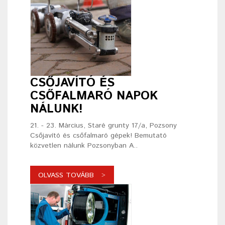
CSŐJAVÍTÓ ÉS
CSŐFALMARÓ NAPOK
NÁLUNK!
21. - 23. Március, Staré grunty 17/a, Pozsony
Csőjavító és csőfalmaró gépek! Bemutató
közvetlen nálunk Pozsonyban A..
OLVASS TOVÁBB