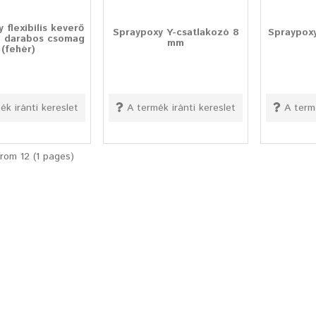
 flexibilis keverő
Spraypoxy Y-csatlakozó 8
Spraypoxy
0 darabos csomag
mm
(fehér)
ék iránti kereslet
A termék iránti kereslet
A term
from 12 (1 pages)