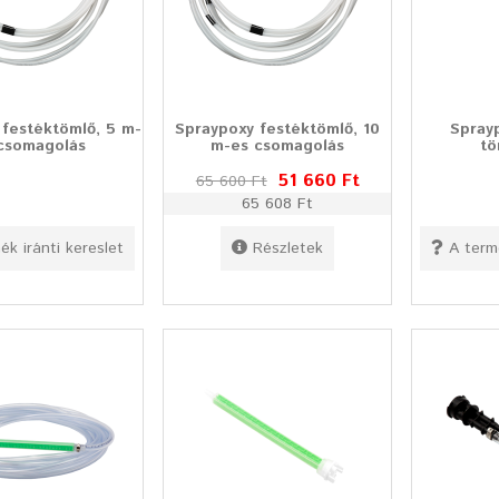
 festéktömlő, 5 m-
Spraypoxy festéktömlő, 10
Spray
csomagolás
m-es csomagolás
tö
51 660 Ft
65 600 Ft
65 608 Ft
ék iránti kereslet
Részletek
A term