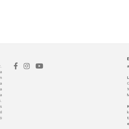
.
a
n
L
 a
G
ba
a
.
s
l
k
i
t
e