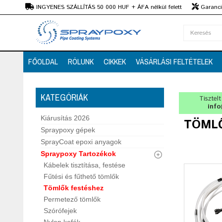
Ft
INGYENES SZÁLLÍTÁS 50 000 HUF + ÁFA nélkül felett
Garanciá
Szaktanácsadás
FŐOLDAL
RÓLUNK
CIKKEK
VÁSÁRLÁSI FELTÉTELEK
KATEGÓRIÁK
Tisztel
info
Kiárusítás 2026
TÖML
Spraypoxy gépek
SprayCoat epoxi anyagok
Spraypoxy Tartozékok
Kábelek tisztítása, festése
Fűtési és fűthető tömlők
Tömlők festéshez
Permetező tömlők
Szórófejek