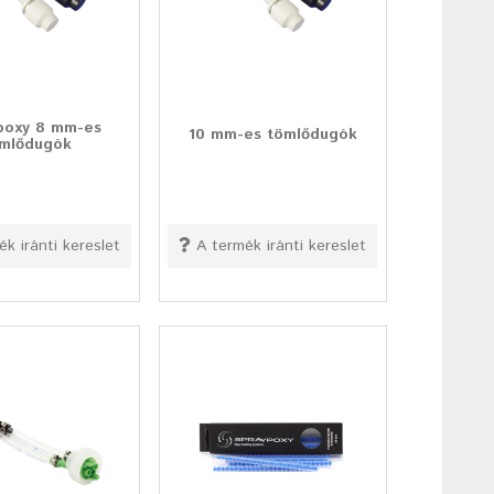
poxy 8 mm-es
10 mm-es tömlődugók
mlődugók
ék iránti kereslet
A termék iránti kereslet