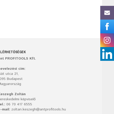
ELÉRHETŐSÉGEK
ant PROFITOOLS Kft.
evelezési cím:
át utca 21,
1095 Budapest
Magyarország
Keszegh Zoltán
ereskedelmi képviselő
el.:
06 70 417 6555
-mail:
zoltan.keszegh@antprofitools.hu