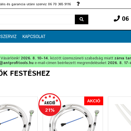
lis és garancia utáni szerviz 06 70 365 9116
06 
SZERVIZ
KAPCSOLAT
t Vásárlóink!
2026. 8. 10–14.
között üzemszüneti szabadság miatt
zárva ta
@antprofitools.hu
e-mail-címen beérkezett megrendeléseket
2026. 8. 17-
ŐK FESTÉSHEZ
AKCIÓ
21%