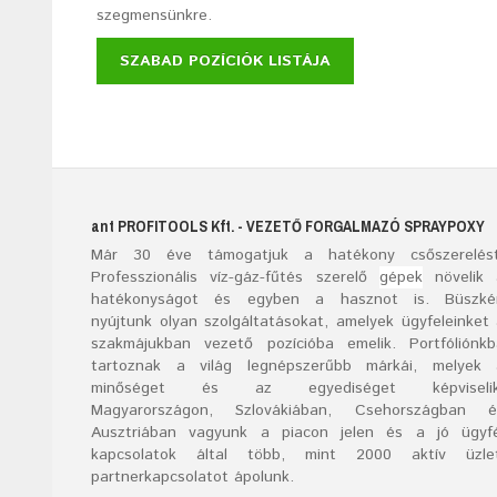
szegmensünkre.
SZABAD POZÍCIÓK LISTÁJA
ant
PROFITOOLS
Kft.
- VEZETŐ FORGALMAZÓ SPRAYPOXY
Már
30
éve támogatjuk a hatékony csőszerelést
Professzionális víz-gáz-fűtés szerelő
gépek
növelik 
hatékonyságot és egyben a hasznot is. Büszké
nyújtunk olyan szolgáltatásokat, amelyek ügyfeleinket
szakmájukban vezető pozícióba emelik. Portfóliónk
tartoznak a világ legnépszerűbb márkái, melyek 
minőséget és az egyediséget képviselik
Magyarországon, Szlovákiában, Csehországban é
Ausztriában vagyunk a piacon jelen és a jó ügyfé
kapcsolatok által több, mint 2000 aktív üzlet
partnerkapcsolatot ápolunk.