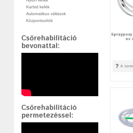
Nylon kefék
Karbid kefék
Automatikus váltások
Központosítók
Spraypoxy
Csőrehabilitáció
es 
bevonattal
:
A term
Csőrehabilitáció
permetezéssel
: