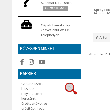
Szakmai tanácsadás
-
06 70 417 6555
Spraypoxy
10 mm, 1
Gépek bemutatója
közvetlenül az Ön
telephelyén
A term
KÖVESSEN MINKET:
View 1 to 12 
KARRIER:
Csatlakozzon
hozzánk.
Folyamatosan
keresünk
értékesítőket és
erősítést irodai