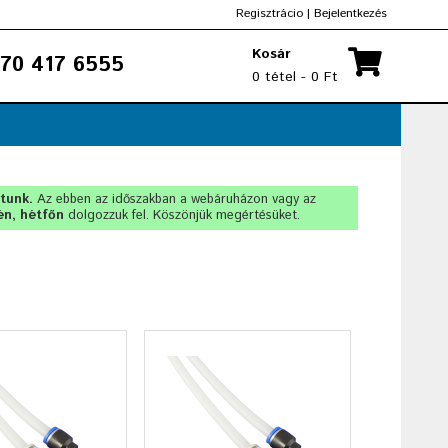
Regisztrácio
|
Bejelentkezés
Kosár
70 417 6555
0 tétel - 0 Ft
rtunk.
Az ebben az időszakban a webáruházon vagy az
én, hétfőn
dolgozzuk fel. Köszönjük megértésüket.