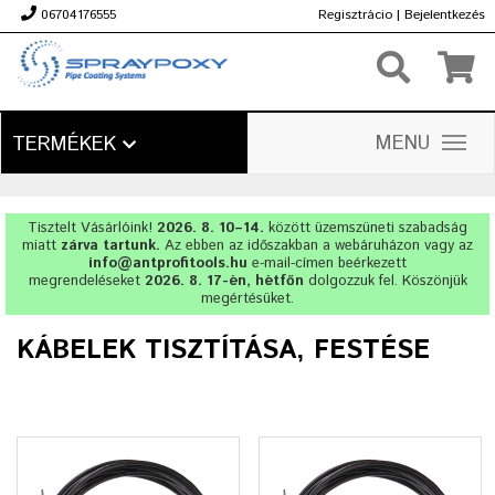
06704176555
Regisztrácio
|
Bejelentkezés
Ft
MENU
TERMÉKEK
Tisztelt Vásárlóink!
2026. 8. 10–14.
között üzemszüneti szabadság
miatt
zárva tartunk.
Az ebben az időszakban a webáruházon vagy az
info@antprofitools.hu
e-mail-címen beérkezett
megrendeléseket
2026. 8. 17-én, hétfőn
dolgozzuk fel. Köszönjük
megértésüket.
KÁBELEK TISZTÍTÁSA, FESTÉSE