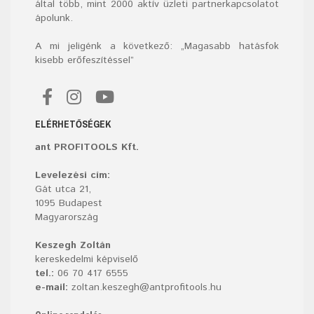
által több, mint 2000 aktív üzleti partnerkapcsolatot
ápolunk.
A mi jeligénk a következő: „Magasabb hatásfok
kisebb erőfeszítéssel”
ELÉRHETŐSÉGEK
ant PROFITOOLS Kft.
Levelezési cím:
Gát utca 21,
1095 Budapest
Magyarország
Keszegh Zoltán
kereskedelmi képviselő
tel.:
06 70 417 6555
e-mail:
zoltan.keszegh@antprofitools.hu