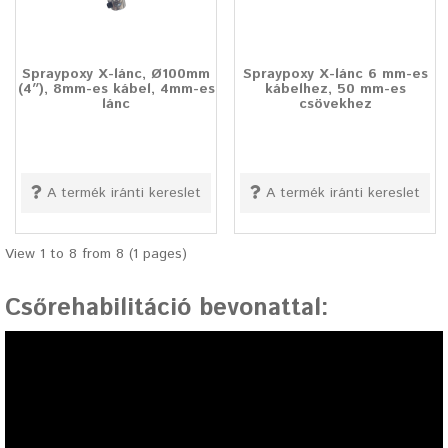
Spraypoxy X-lánc, Ø100mm
Spraypoxy X-lánc 6 mm-es
(4″), 8mm-es kábel, 4mm-es
kábelhez, 50 mm-es
lánc
csövekhez
A termék iránti kereslet
A termék iránti kereslet
View 1 to 8 from 8 (1 pages)
Csőrehabilitáció bevonattal
: