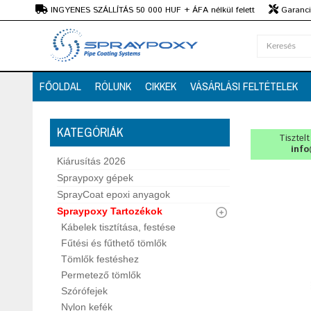
Ft
INGYENES SZÁLLÍTÁS 50 000 HUF + ÁFA nélkül felett
Garanciá
Szaktanácsadás
FŐOLDAL
RÓLUNK
CIKKEK
VÁSÁRLÁSI FELTÉTELEK
KATEGÓRIÁK
Tisztel
info
Kiárusítás 2026
Spraypoxy gépek
SprayCoat epoxi anyagok
Spraypoxy Tartozékok
Kábelek tisztítása, festése
Fűtési és fűthető tömlők
Tömlők festéshez
Permetező tömlők
Szórófejek
Nylon kefék