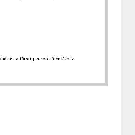
khöz és a fűtött permetezőtömlőkhöz.