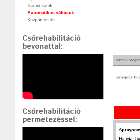
Karbid kefék
Automatikus váltások
Központosítók
Csőrehabilitáció
bevonattal
:
Termék megne
Spraypoxy hú
Csőrehabilitáció
permetezéssel
:
Spraypox
Hagyja, h