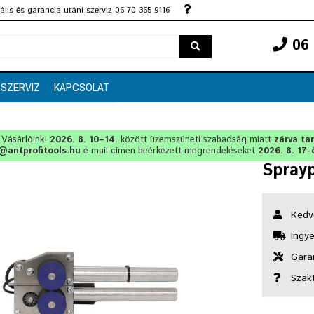
lis és garancia utáni szerviz 06 70 365 9116
06 
SZERVIZ
KAPCSOLAT
t Vásárlóink!
2026. 8. 10–14.
között üzemszüneti szabadság miatt
zárva ta
@antprofitools.hu
e-mail-címen beérkezett megrendeléseket
2026. 8. 17-
Spray
Kedv
Ingye
Garan
Szak