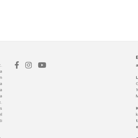
.
a
n
L
 a
G
ba
a
.
s
l
k
i
t
e