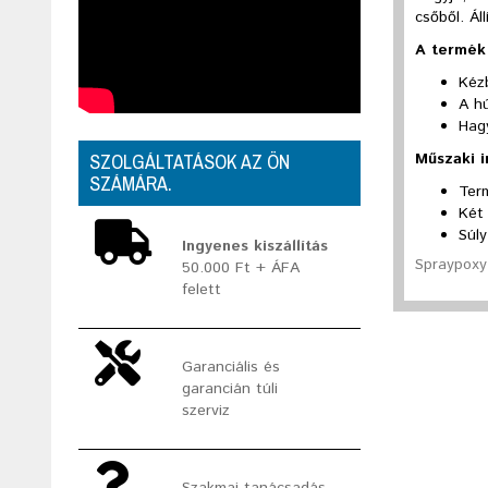
csőből. Á
A termék 
Kéz
A hú
Hag
Műszaki 
SZOLGÁLTATÁSOK AZ ÖN
SZÁMÁRA.
Ter
Két
Súly
Ingyenes kiszállítás
Spraypoxy 
50.000 Ft + ÁFA
felett
Garanciális és
garancián túli
szerviz