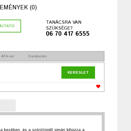
EMÉNYEK (0)
TANÁCSRA VAN
MUTATÓ
SZÜKSÉGE?
06 70 417 6555
 ÁFA-val
Darabszám
KERESLET
 a kezében, és a szórótömlő simán kihúzza a