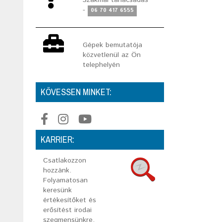
Szakmai tanácsadás
-
06 70 417 6555
Gépek bemutatója
közvetlenül az Ön
telephelyén
KÖVESSEN MINKET:
KARRIER:
Csatlakozzon
hozzánk.
Folyamatosan
keresünk
értékesítőket és
erősítést irodai
szegmensünkre.