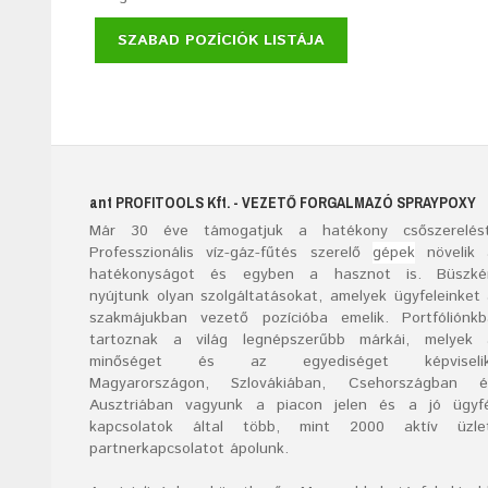
SZABAD POZÍCIÓK LISTÁJA
ant
PROFITOOLS
Kft.
- VEZETŐ FORGALMAZÓ SPRAYPOXY
Már
30
éve támogatjuk a hatékony csőszerelést
Professzionális víz-gáz-fűtés szerelő
gépek
növelik 
hatékonyságot és egyben a hasznot is. Büszké
nyújtunk olyan szolgáltatásokat, amelyek ügyfeleinket
szakmájukban vezető pozícióba emelik. Portfóliónk
tartoznak a világ legnépszerűbb márkái, melyek 
minőséget és az egyediséget képviselik
Magyarországon, Szlovákiában, Csehországban é
Ausztriában vagyunk a piacon jelen és a jó ügyfé
kapcsolatok által több, mint 2000 aktív üzlet
partnerkapcsolatot ápolunk.