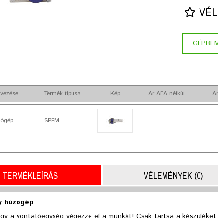
VÉL
GÉPBE
vezése
Termék típusa
Kép
Ár ÁFA nélkül
Ár
zógép
SPPM
TERMÉKLEÍRÁS
VÉLEMÉNYEK (0)
y húzógép
ogy a vontatóegység végezze el a munkát! Csak tartsa a készüléket