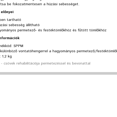
llítsa be fokozatmentesen a húzási sebességet.
előnyei
ben tartható
zási sebesség állítható
yományos permetező- és festéktömlőkhöz és fűtött tömlőkhöz
információk
mékkód: SPPM
 különböző vontatóhengerrel a hagyományos permetező/festéktömlő
: 1,2 kg
- csövek rehabilitációja permetezéssel és bevonattal