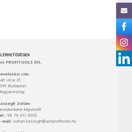
ELÉRHETŐSÉGEK
ant PROFITOOLS Kft.
evelezési cím:
át utca 21,
1095 Budapest
Magyarország
Keszegh Zoltán
ereskedelmi képviselő
el.:
06 70 417 6555
-mail:
zoltan.keszegh@antprofitools.hu