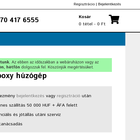
Regisztrácio
|
Bejelentkezés
Kosár
70 417 6555
0 tétel - 0 Ft
rtunk.
Az ebben az időszakban a webáruházon vagy az
én, hétfőn
dolgozzuk fel. Köszönjük megértésüket.
poxy húzógép
ezmény
bejelentkezés
vagy
regisztráció
után
nes szállítás 50 000 HUF + ÁFA felett
ciális és jótállás utáni szerviz
tanácsadás