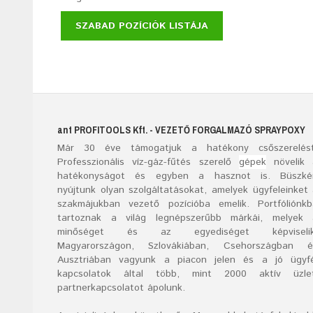
SZABAD POZÍCIÓK LISTÁJA
ant
PROFITOOLS
Kft.
- VEZETŐ FORGALMAZÓ SPRAYPOXY
Már
30
éve támogatjuk a hatékony csőszerelést
Professzionális víz-gáz-fűtés szerelő
gépek
növelik 
hatékonyságot és egyben a hasznot is. Büszké
nyújtunk olyan szolgáltatásokat, amelyek ügyfeleinket
szakmájukban vezető pozícióba emelik. Portfóliónk
tartoznak a világ legnépszerűbb márkái, melyek 
minőséget és az egyediséget képviselik
Magyarországon, Szlovákiában, Csehországban é
Ausztriában vagyunk a piacon jelen és a jó ügyfé
kapcsolatok által több, mint 2000 aktív üzlet
partnerkapcsolatot ápolunk.