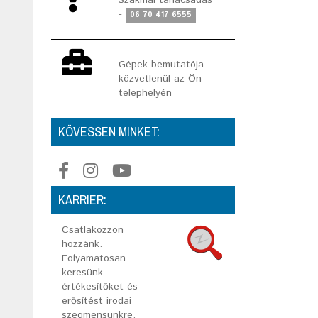
Szakmai tanácsadás
-
06 70 417 6555
Gépek bemutatója
közvetlenül az Ön
telephelyén
KÖVESSEN MINKET:
KARRIER:
Csatlakozzon
hozzánk.
Folyamatosan
keresünk
értékesítőket és
erősítést irodai
szegmensünkre.