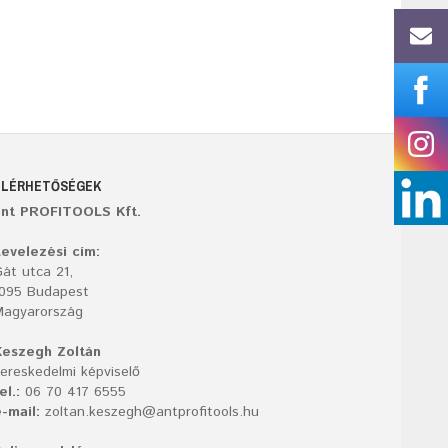
ELÉRHETŐSÉGEK
ant PROFITOOLS Kft.
evelezési cím:
át utca 21,
1095 Budapest
Magyarország
Keszegh Zoltán
ereskedelmi képviselő
el.:
06 70 417 6555
-mail:
zoltan.keszegh@antprofitools.hu