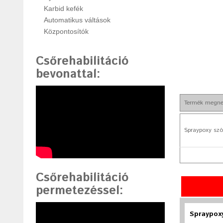
Karbid kefék
Automatikus váltások
Központosítók
Csőrehabilitáció
bevonattal
:
Termék megne
Spraypoxy szó
Csőrehabilitáció
permetezéssel
:
Spraypox