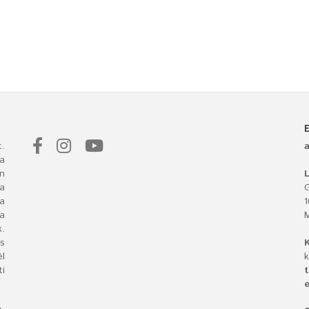
.
a
n
L
 a
G
ba
a
.
s
l
k
i
t
e