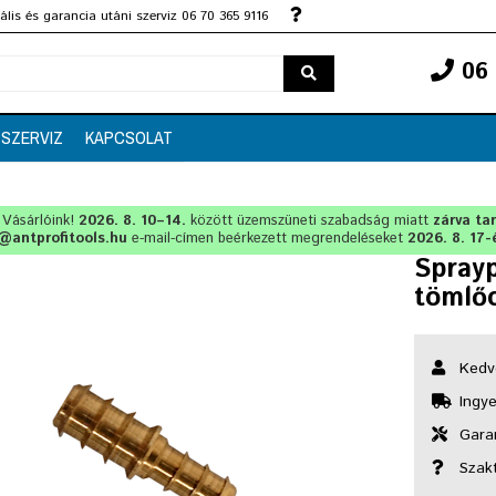
lis és garancia utáni szerviz 06 70 365 9116
06 
SZERVIZ
KAPCSOLAT
t Vásárlóink!
2026. 8. 10–14.
között üzemszüneti szabadság miatt
zárva ta
@antprofitools.hu
e-mail-címen beérkezett megrendeléseket
2026. 8. 17-
Spray
tömlő
Kedv
Ingye
Garan
Szak