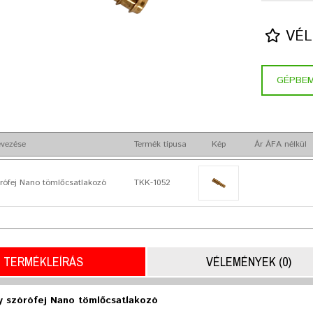
VÉL
GÉPBE
vezése
Termék típusa
Kép
Ár ÁFA nélkül
rófej Nano tömlőcsatlakozó
TKK-1052
TERMÉKLEÍRÁS
VÉLEMÉNYEK (0)
y szórófej Nano tömlőcsatlakozó