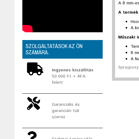
A 8 mm-es
A termék 
Hos
A ki
Műszaki 
SZOLGÁLTATÁSOK AZ ÖN
Ter
SZÁMÁRA.
8 m
A N
Spraypoxy 
Ingyenes kiszállítás
50.000 Ft + ÁFA
felett
Garanciális és
garancián túli
szerviz