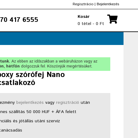
Regisztrácio
|
Bejelentkezés
Kosár
70 417 6555
0 tétel - 0 Ft
rtunk.
Az ebben az időszakban a webáruházon vagy az
én, hétfőn
dolgozzuk fel. Köszönjük megértésüket.
poxy szórófej Nano
csatlakozó
ezmény
bejelentkezés
vagy
regisztráció
után
nes szállítás 50 000 HUF + ÁFA felett
ciális és jótállás utáni szerviz
tanácsadás