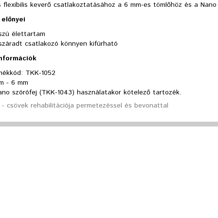
 flexibilis keverő csatlakoztatásához a 6 mm-es tömlőhöz és a Nano 
előnyei
szú élettartam
száradt csatlakozó könnyen kifúrható
információk
mékkód: TKK-1052
m - 6 mm
ano szórófej (TKK-1043) használatakor kötelező tartozék.
- csövek rehabilitációja permetezéssel és bevonattal