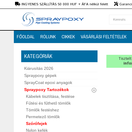
Ft
INGYENES SZÁLLÍTÁS 50 000 HUF + ÁFA nélkül felett
Garanciá
Szaktanácsadás
FŐOLDAL
RÓLUNK
CIKKEK
VÁSÁRLÁSI FELTÉTELEK
KATEGÓRIÁK
Tisztel
info
Kiárusítás 2026
Spraypoxy gépek
SprayCoat epoxi anyagok
Spraypoxy Tartozékok
Kábelek tisztítása, festése
Fűtési és fűthető tömlők
Tömlők festéshez
Permetező tömlők
Szórófejek
Nylon kefék