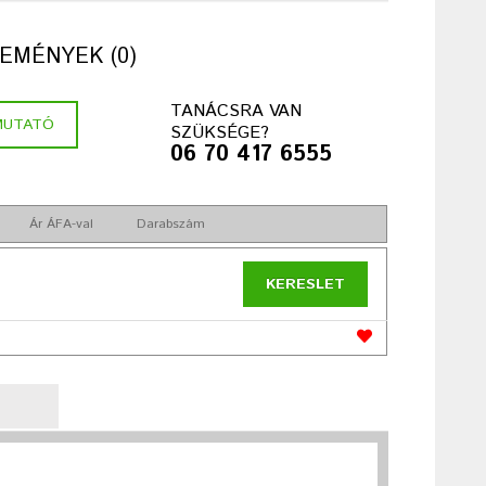
EMÉNYEK (0)
TANÁCSRA VAN
MUTATÓ
SZÜKSÉGE?
06 70 417 6555
Ár ÁFA-val
Darabszám
KERESLET