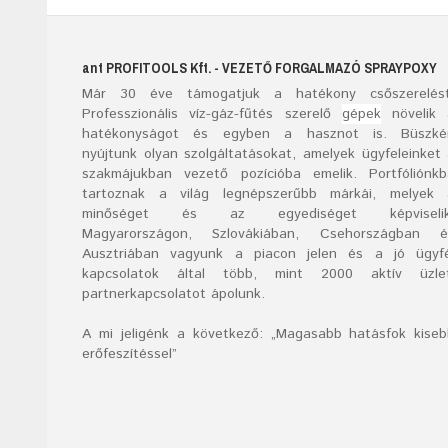
ant
PROFITOOLS
Kft.
- VEZETŐ FORGALMAZÓ SPRAYPOXY
Már
30
éve támogatjuk a hatékony csőszerelést
Professzionális víz-gáz-fűtés szerelő
gépek
növelik 
hatékonyságot és egyben a hasznot is. Büszké
nyújtunk olyan szolgáltatásokat, amelyek ügyfeleinket
szakmájukban vezető pozícióba emelik. Portfóliónk
tartoznak a világ legnépszerűbb márkái, melyek 
minőséget és az egyediséget képviselik
Magyarországon, Szlovákiában, Csehországban é
Ausztriában vagyunk a piacon jelen és a jó ügyfé
kapcsolatok által több, mint 2000 aktív üzlet
partnerkapcsolatot ápolunk.
A mi jeligénk a következő: „Magasabb hatásfok kise
erőfeszítéssel”