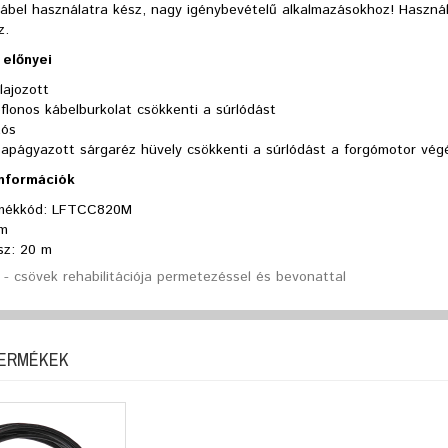
ábel használatra kész, nagy igénybevételű alkalmazásokhoz! Használ
z.
előnyei
lajozott
flonos kábelburkolat csökkenti a súrlódást
tós
sapágyazott sárgaréz hüvely csökkenti a súrlódást a forgómotor vég
információk
mékkód: LFTCC820M
m
sz: 20 m
- csövek rehabilitációja permetezéssel és bevonattal
TERMÉKEK