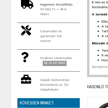
8 mm-es k
Ingyenes kiszállítás
festéséhe
50.000 Ft + ÁFA
felett
A termék 
Előo
A te
Tar
Garanciális és
A c
garancián túli
szerviz
Műszaki 
Ter
8 m
Szakmai tanácsadás
Hos
-
06 70 417 6555
Spraypoxy 
Gépek bemutatója
közvetlenül az Ön
HASONLÓ 
telephelyén
KÖVESSEN MINKET: