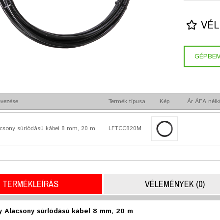
VÉL
GÉPBE
vezése
Termék típusa
Kép
Ár ÁFA nélk
acsony súrlódású kábel 8 mm, 20 m
LFTCC820M
TERMÉKLEÍRÁS
VÉLEMÉNYEK (0)
y Alacsony súrlódású kábel 8 mm, 20 m