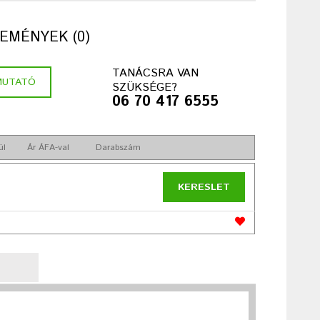
EMÉNYEK (0)
TANÁCSRA VAN
MUTATÓ
SZÜKSÉGE?
06 70 417 6555
ül
Ár ÁFA-val
Darabszám
KERESLET