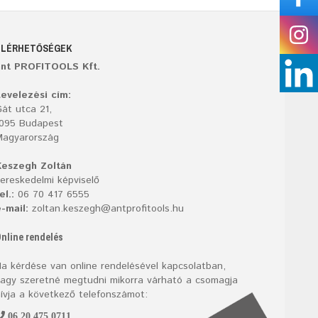
ELÉRHETŐSÉGEK
ant PROFITOOLS Kft.
evelezési cím:
át utca 21,
1095 Budapest
Magyarország
Keszegh Zoltán
ereskedelmi képviselő
el.:
06 70 417 6555
-mail:
zoltan.keszegh@antprofitools.hu
nline rendelés
a kérdése van online rendelésével kapcsolatban,
agy szeretné megtudni mikorra várható a csomagja
ívja a következő telefonszámot:
06 20 475 0711