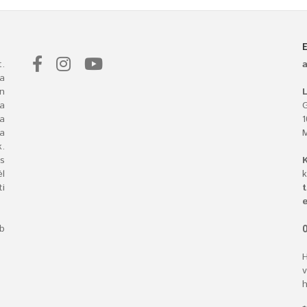
.
a
n
L
 a
G
ba
a
.
s
l
k
i
t
e
bb
O
H
v
h