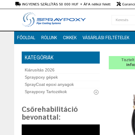
Ft
INGYENES SZÁLLÍTÁS 50 000 HUF + ÁFA nélkül felett
Garanciá
Szaktanácsadás
FŐOLDAL
RÓLUNK
CIKKEK
VÁSÁRLÁSI FELTÉTELEK
KATEGÓRIÁK
Tisztel
info
Kiárusítás 2026
Spraypoxy gépek
SprayCoat epoxi anyagok
Spraypoxy Tartozékok
Csőrehabilitáció
bevonattal
: