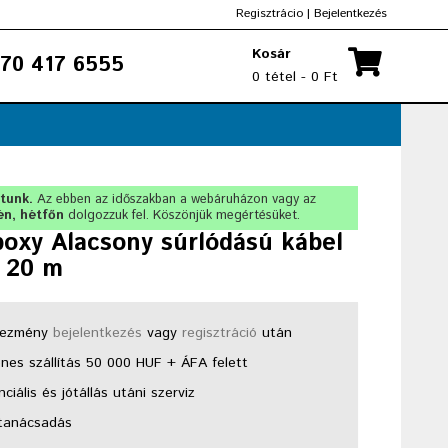
Regisztrácio
|
Bejelentkezés
Kosár
70 417 6555
0 tétel - 0 Ft
rtunk.
Az ebben az időszakban a webáruházon vagy az
én, hétfőn
dolgozzuk fel. Köszönjük megértésüket.
oxy Alacsony súrlódású kábel
 20 m
ezmény
bejelentkezés
vagy
regisztráció
után
nes szállítás 50 000 HUF + ÁFA felett
ciális és jótállás utáni szerviz
tanácsadás