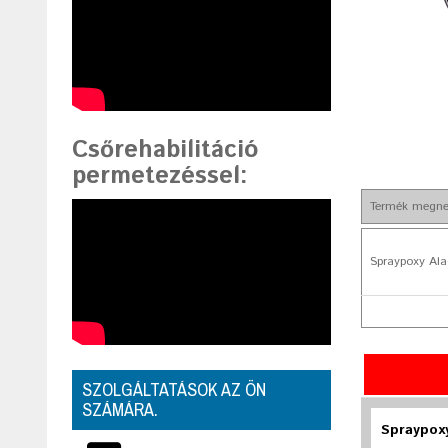
Csőrehabilitáció
permetezéssel
:
Termék megne
Spraypoxy Al
SZOLGÁLTATÁSOK AZ ÖN
SZÁMÁRA.
Spraypox