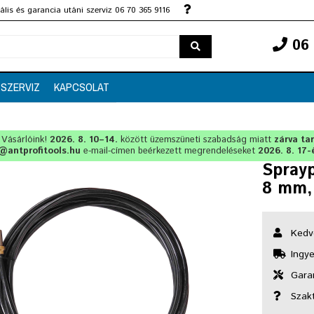
lis és garancia utáni szerviz 06 70 365 9116
06 
SZERVIZ
KAPCSOLAT
t Vásárlóink!
2026. 8. 10–14.
között üzemszüneti szabadság miatt
zárva ta
@antprofitools.hu
e-mail-címen beérkezett megrendeléseket
2026. 8. 17-
Sprayp
8 mm,
Kedv
Ingye
Garan
Szak