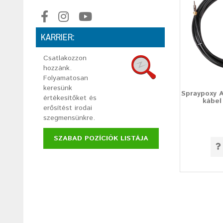
KARRIER:
Csatlakozzon
hozzánk.
Folyamatosan
keresünk
Spraypoxy A
értékesítőket és
kábel
erősítést irodai
szegmensünkre.
SZABAD POZÍCIÓK LISTÁJA