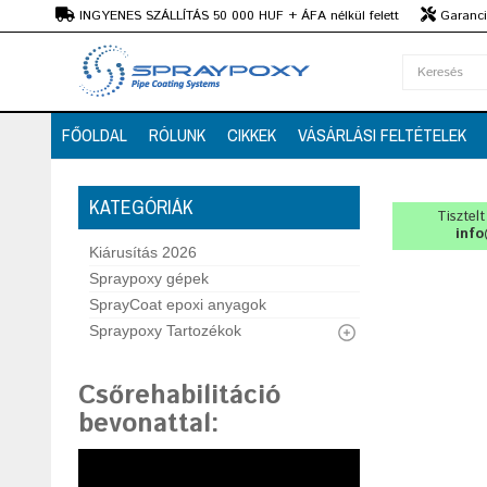
Ft
INGYENES SZÁLLÍTÁS 50 000 HUF + ÁFA nélkül felett
Garanciá
Szaktanácsadás
FŐOLDAL
RÓLUNK
CIKKEK
VÁSÁRLÁSI FELTÉTELEK
KATEGÓRIÁK
Tisztel
info
Kiárusítás 2026
Spraypoxy gépek
SprayCoat epoxi anyagok
Spraypoxy Tartozékok
Csőrehabilitáció
bevonattal
: