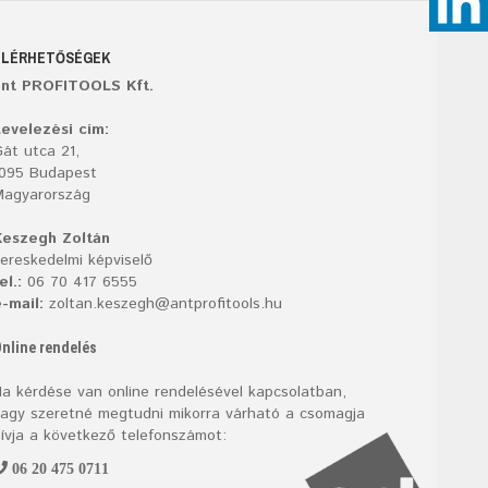
ELÉRHETŐSÉGEK
ant PROFITOOLS Kft.
evelezési cím:
át utca 21,
1095 Budapest
Magyarország
Keszegh Zoltán
ereskedelmi képviselő
el.:
06 70 417 6555
-mail:
zoltan.keszegh@antprofitools.hu
nline rendelés
a kérdése van online rendelésével kapcsolatban,
agy szeretné megtudni mikorra várható a csomagja
ívja a következő telefonszámot:
06 20 475 0711