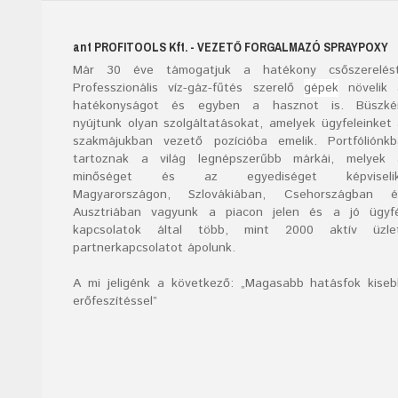
ant
PROFITOOLS
Kft.
- VEZETŐ FORGALMAZÓ SPRAYPOXY
Már
30
éve támogatjuk a hatékony csőszerelést
Professzionális víz-gáz-fűtés szerelő
gépek
növelik 
hatékonyságot és egyben a hasznot is. Büszké
nyújtunk olyan szolgáltatásokat, amelyek ügyfeleinket
szakmájukban vezető pozícióba emelik. Portfóliónk
tartoznak a világ legnépszerűbb márkái, melyek 
minőséget és az egyediséget képviselik
Magyarországon, Szlovákiában, Csehországban é
Ausztriában vagyunk a piacon jelen és a jó ügyfé
kapcsolatok által több, mint 2000 aktív üzlet
partnerkapcsolatot ápolunk.
A mi jeligénk a következő: „Magasabb hatásfok kise
erőfeszítéssel”