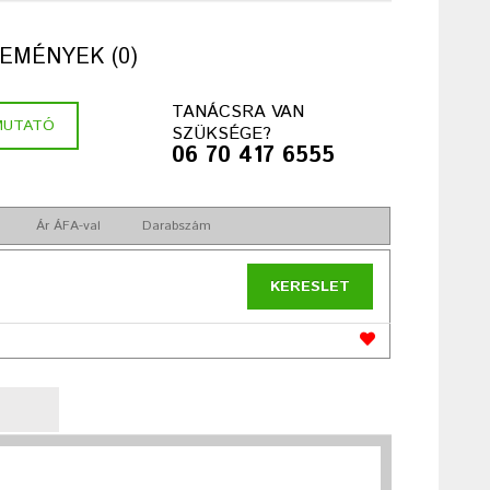
EMÉNYEK (0)
TANÁCSRA VAN
MUTATÓ
SZÜKSÉGE?
06 70 417 6555
l
Ár ÁFA-val
Darabszám
KERESLET