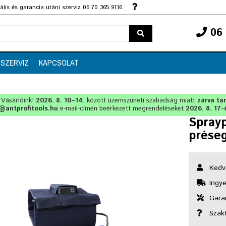
lis és garancia utáni szerviz 06 70 365 9116
06 
SZERVIZ
KAPCSOLAT
t Vásárlóink!
2026. 8. 10–14.
között üzemszüneti szabadság miatt
zárva ta
@antprofitools.hu
e-mail-címen beérkezett megrendeléseket
2026. 8. 17-
Sprayp
prése
Kedv
Ingye
Garan
Szak