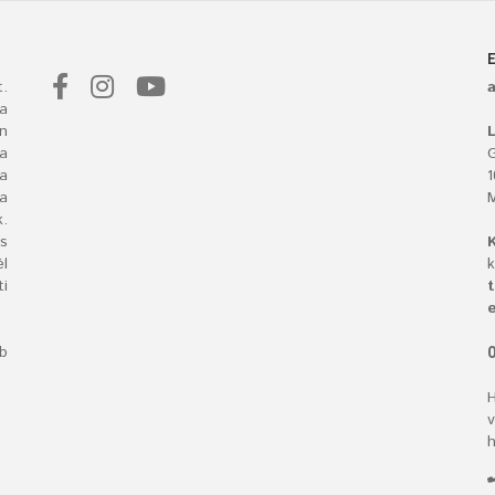
.
a
n
L
 a
G
ba
a
.
s
l
k
i
t
e
bb
O
H
v
h