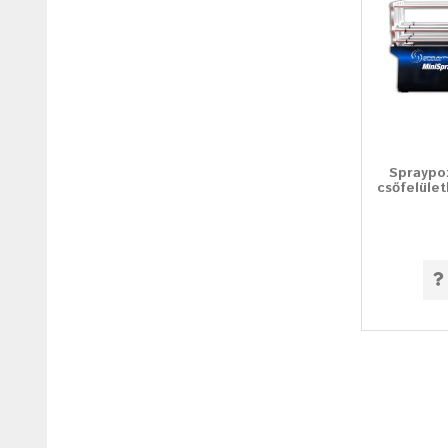
Spraypo
csőfelüle