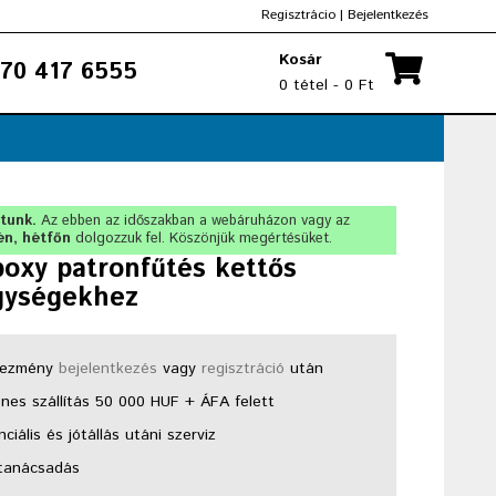
Regisztrácio
|
Bejelentkezés
Kosár
70 417 6555
0 tétel - 0 Ft
rtunk.
Az ebben az időszakban a webáruházon vagy az
én, hétfőn
dolgozzuk fel. Köszönjük megértésüket.
oxy patronfűtés kettős
gységekhez
ezmény
bejelentkezés
vagy
regisztráció
után
nes szállítás 50 000 HUF + ÁFA felett
ciális és jótállás utáni szerviz
tanácsadás