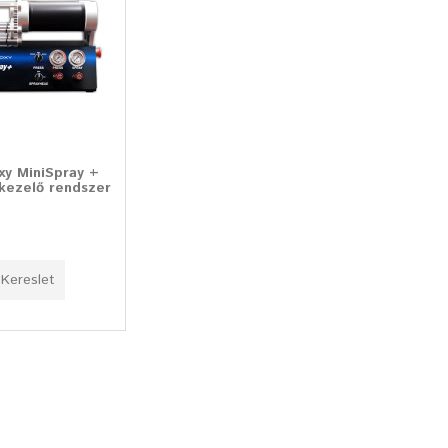
xy MiniSpray +
tkezelő rendszer
Kereslet