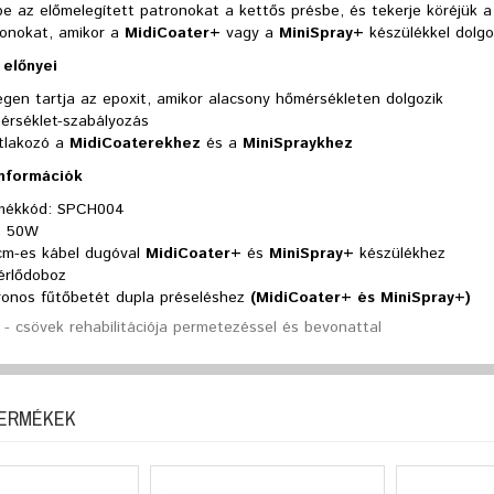
e az előmelegített patronokat a kettős présbe, és tekerje köréjük a
ronokat, amikor a
MidiCoater+
vagy a
MiniSpray+
készülékkel dolgo
előnyei
gen tartja az epoxit, amikor alacsony hőmérsékleten dolgozik
érséklet-szabályozás
tlakozó a
MidiCoaterekhez
és a
MiniSpraykhez
információk
mékkód: SPCH004
, 50W
cm-es kábel dugóval
MidiCoater+
és
MiniSpray+
készülékhez
érlődoboz
ronos fűtőbetét dupla préseléshez
(MidiCoater+ és MiniSpray+)
- csövek rehabilitációja permetezéssel és bevonattal
TERMÉKEK