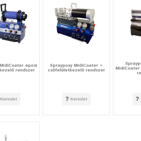
Sprayp
MidiCoater epoxi
Spraypoxy MidiCoater +
MidiCoater 
tkezelő rendszer
csőfelületkezelő rendszer
r
Kereslet
Kereslet