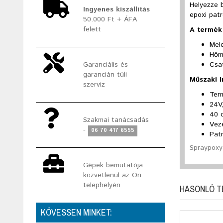
Helyezze b
Ingyenes kiszállítás
epoxi pat
50.000 Ft + ÁFA
felett
A termék 
Mele
Hőm
Csa
Garanciális és
garancián túli
Műszaki 
szerviz
Ter
24V
40 
Szakmai tanácsadás
Vez
-
06 70 417 6555
Pat
Spraypoxy 
Gépek bemutatója
közvetlenül az Ön
telephelyén
HASONLÓ 
KÖVESSEN MINKET: