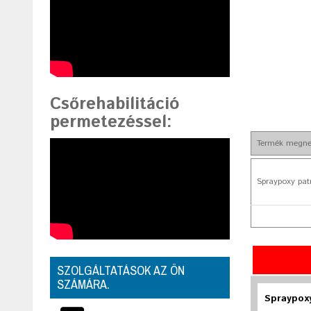
Csőrehabilitáció
permetezéssel
:
Termék megne
Spraypoxy pat
SZOLGÁLTATÁSOK AZ ÖN
SZÁMÁRA.
Spraypox