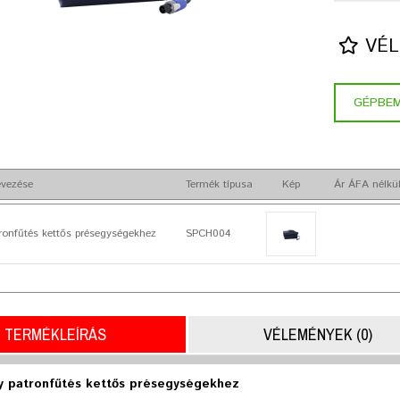
VÉL
GÉPBE
vezése
Termék típusa
Kép
Ár ÁFA nélkü
ronfűtés kettős présegységekhez
SPCH004
TERMÉKLEÍRÁS
VÉLEMÉNYEK (0)
y patronfűtés kettős présegységekhez