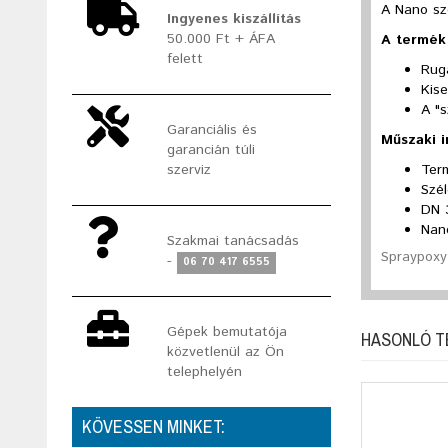
A Nano sz
Ingyenes kiszállítás
50.000 Ft + ÁFA
A termék 
felett
Rug
Kise
A "
Garanciális és
Műszaki 
garancián túli
Ter
szerviz
Szé
DN 
Nan
Szakmai tanácsadás
Spraypoxy 
-
06 70 417 6555
Gépek bemutatója
HASONLÓ 
közvetlenül az Ön
telephelyén
KÖVESSEN MINKET: