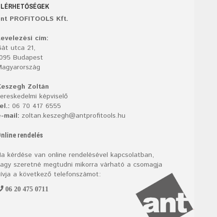
ELÉRHETŐSÉGEK
ant PROFITOOLS Kft.
evelezési cím:
át utca 21,
1095 Budapest
Magyarország
Keszegh Zoltán
ereskedelmi képviselő
el.:
06 70 417 6555
-mail:
zoltan.keszegh@antprofitools.hu
nline rendelés
a kérdése van online rendelésével kapcsolatban,
agy szeretné megtudni mikorra várható a csomagja
ívja a következő telefonszámot:
06 20 475 0711