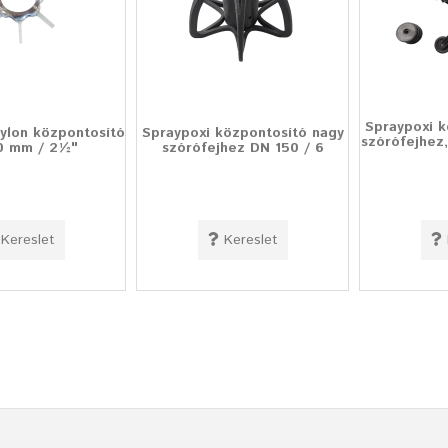
Spraypoxi k
ylon központosító
Spraypoxi központosító nagy
szórófejhez,
0 mm / 2½"
szórófejhez DN 150 / 6
Kereslet
Kereslet