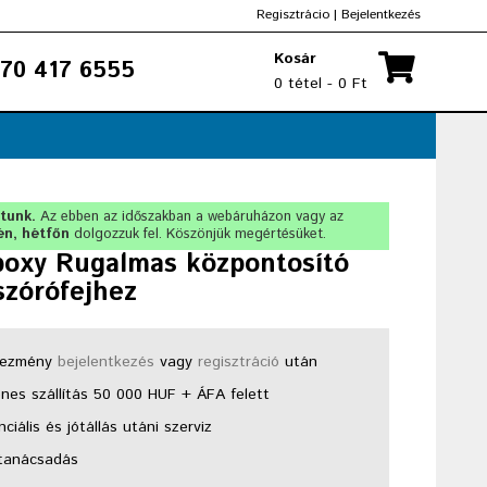
Regisztrácio
|
Bejelentkezés
Kosár
70 417 6555
0 tétel - 0 Ft
rtunk.
Az ebben az időszakban a webáruházon vagy az
én, hétfőn
dolgozzuk fel. Köszönjük megértésüket.
poxy Rugalmas központosító
szórófejhez
ezmény
bejelentkezés
vagy
regisztráció
után
nes szállítás 50 000 HUF + ÁFA felett
ciális és jótállás utáni szerviz
tanácsadás