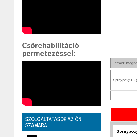
Csőrehabilitáció
permetezéssel
:
Termék megne
Spraypoxy Ru
SZOLGÁLTATÁSOK AZ ÖN
SZÁMÁRA.
Spraypox