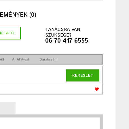
EMÉNYEK (0)
TANÁCSRA VAN
MUTATÓ
SZÜKSÉGE?
06 70 417 6555
kül
Ár ÁFA-val
Darabszám
KERESLET