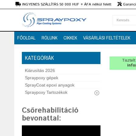
Ft
INGYENES SZÁLLÍTÁS 50 000 HUF + ÁFA nélkül felett
Garanciá
Szaktanácsadás
FŐOLDAL
RÓLUNK
CIKKEK
VÁSÁRLÁSI FELTÉTELEK
KATEGÓRIÁK
Tisztel
info
Kiárusítás 2026
Spraypoxy gépek
SprayCoat epoxi anyagok
Spraypoxy Tartozékok
Csőrehabilitáció
bevonattal
: