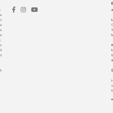
.
a
n
L
 a
G
ba
a
.
s
l
k
i
t
e
bb
O
H
v
h