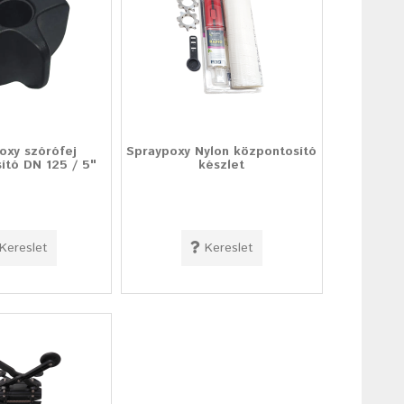
oxy szórófej
Spraypoxy Nylon központosító
ító DN 125 / 5"
készlet
Kereslet
Kereslet