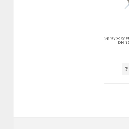
Spraypoxy N
DN 7