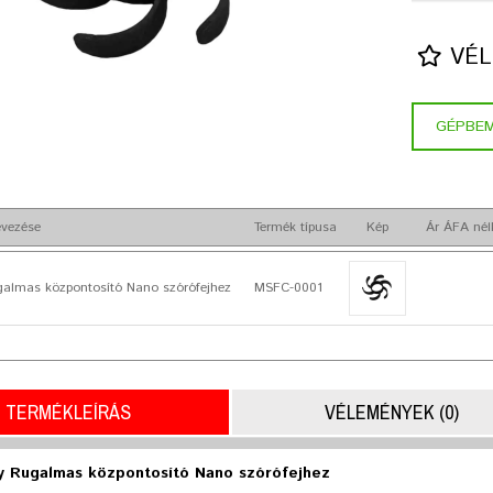
VÉL
GÉPBE
vezése
Termék típusa
Kép
Ár ÁFA nél
galmas központosító Nano szórófejhez
MSFC-0001
TERMÉKLEÍRÁS
VÉLEMÉNYEK (0)
y Rugalmas központosító Nano szórófejhez