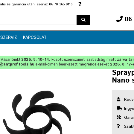
lis és garancia utáni szerviz 06 70 365 9116
06 
SZERVIZ
KAPCSOLAT
t Vásárlóink!
2026. 8. 10–14.
között üzemszüneti szabadság miatt
zárva ta
@antprofitools.hu
e-mail-címen beérkezett megrendeléseket
2026. 8. 17-
Spray
Nano 
Kedv
Ingye
Garan
Szak