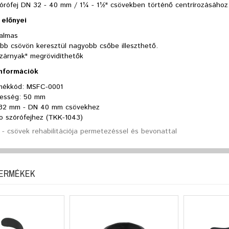
órófej DN 32 - 40 mm / 1¼ - 1½" csövekben történő centrírozásához
előnyei
almas
bb csövön keresztül nagyobb csőbe illeszthető.
szárnyak" megrövidíthetők
információk
mékkód: MSFC-0001
lesség: 50 mm
32 mm - DN 40 mm csövekhez
o szórófejhez (TKK-1043)
- csövek rehabilitációja permetezéssel és bevonattal
TERMÉKEK