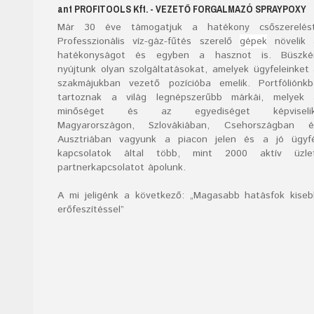
ant
PROFITOOLS
Kft.
- VEZETŐ FORGALMAZÓ SPRAYPOXY
Már
30
éve támogatjuk a hatékony csőszerelést
Professzionális víz-gáz-fűtés szerelő
gépek
növelik 
hatékonyságot és egyben a hasznot is. Büszké
nyújtunk olyan szolgáltatásokat, amelyek ügyfeleinket
szakmájukban vezető pozícióba emelik. Portfóliónk
tartoznak a világ legnépszerűbb márkái, melyek 
minőséget és az egyediséget képviselik
Magyarországon, Szlovákiában, Csehországban é
Ausztriában vagyunk a piacon jelen és a jó ügyfé
kapcsolatok által több, mint 2000 aktív üzlet
partnerkapcsolatot ápolunk.
A mi jeligénk a következő: „Magasabb hatásfok kise
erőfeszítéssel”