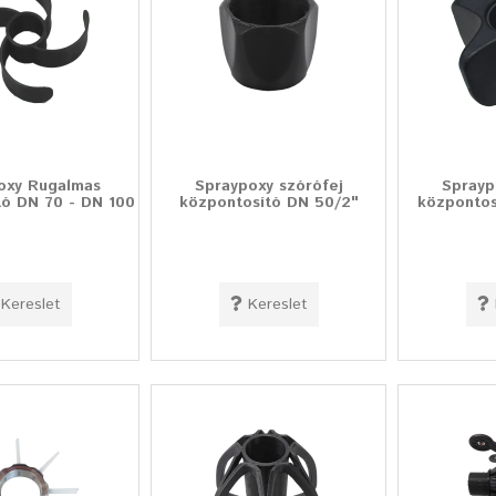
oxy Rugalmas
Spraypoxy szórófej
Sprayp
tó DN 70 - DN 100
központosító DN 50/2"
központos
Kereslet
Kereslet