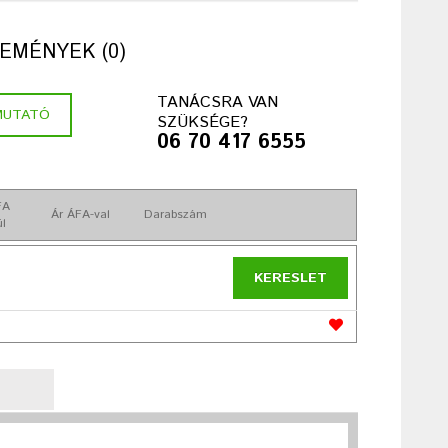
EMÉNYEK (0)
TANÁCSRA VAN
MUTATÓ
SZÜKSÉGE?
06 70 417 6555
FA
Ár ÁFA-val
Darabszám
ül
KERESLET