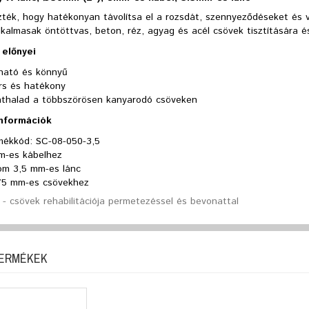
zték, hogy hatékonyan távolítsa el a rozsdát, szennyeződéseket és v
kalmasak öntöttvas, beton, réz, agyag és acél csövek tisztítására é
előnyei
tható és könnyű
rs és hatékony
 áthalad a többszörösen kanyarodó csöveken
információk
mékkód: SC-08-050-3,5
m-es kábelhez
om 3,5 mm-es lánc
75 mm-es csövekhez
- csövek rehabilitációja permetezéssel és bevonattal
TERMÉKEK