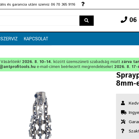
lis és garancia utáni szerviz 06 70 365 9116
06 
SZERVIZ
KAPCSOLAT
t Vásárlóink!
2026. 8. 10–14.
között üzemszüneti szabadság miatt
zárva ta
@antprofitools.hu
e-mail-címen beérkezett megrendeléseket
2026. 8. 17-
Spray
8mm-e
Kedv
Ingye
Garan
Szak