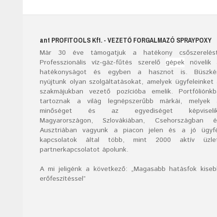
ant
PROFITOOLS
Kft.
- VEZETŐ FORGALMAZÓ SPRAYPOXY
Már
30
éve támogatjuk a hatékony csőszerelést
Professzionális víz-gáz-fűtés szerelő
gépek
növelik 
hatékonyságot és egyben a hasznot is. Büszké
nyújtunk olyan szolgáltatásokat, amelyek ügyfeleinket
szakmájukban vezető pozícióba emelik. Portfóliónk
tartoznak a világ legnépszerűbb márkái, melyek 
minőséget és az egyediséget képviselik
Magyarországon, Szlovákiában, Csehországban é
Ausztriában vagyunk a piacon jelen és a jó ügyfé
kapcsolatok által több, mint 2000 aktív üzlet
partnerkapcsolatot ápolunk.
A mi jeligénk a következő: „Magasabb hatásfok kise
erőfeszítéssel”