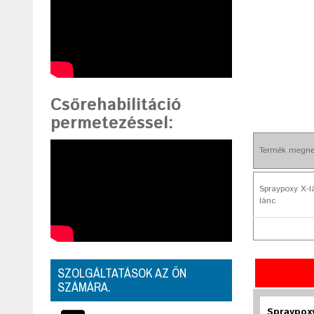
Csőrehabilitáció
permetezéssel
:
Termék megne
Spraypoxy X-
lánc
SZOLGÁLTATÁSOK AZ ÖN
SZÁMÁRA.
Spraypox