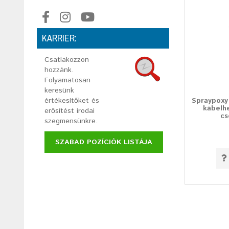
KARRIER:
Csatlakozzon
hozzánk.
Folyamatosan
keresünk
Spraypoxy
értékesítőket és
kábelh
erősítést irodai
cs
szegmensünkre.
SZABAD POZÍCIÓK LISTÁJA