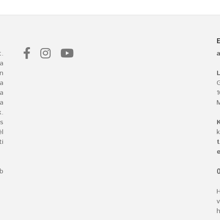
.
a
n
L
 a
G
ba
a
.
s
l
k
i
t
e
bb
O
H
v
h