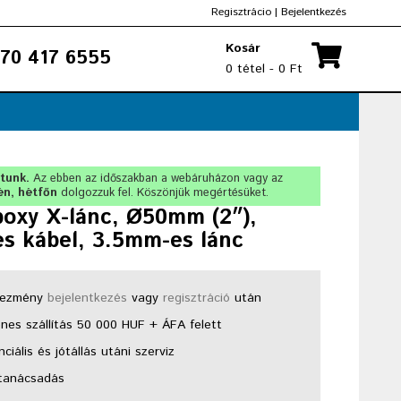
Regisztrácio
|
Bejelentkezés
Kosár
70 417 6555
0 tétel - 0 Ft
rtunk.
Az ebben az időszakban a webáruházon vagy az
én, hétfőn
dolgozzuk fel. Köszönjük megértésüket.
poxy X-lánc, Ø50mm (2″),
s kábel, 3.5mm-es lánc
ezmény
bejelentkezés
vagy
regisztráció
után
nes szállítás 50 000 HUF + ÁFA felett
ciális és jótállás utáni szerviz
tanácsadás