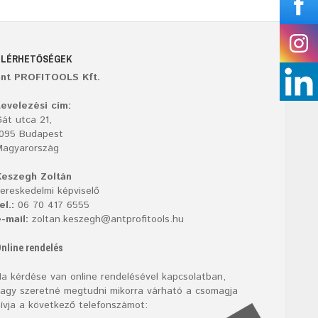
ELÉRHETŐSÉGEK
ant PROFITOOLS Kft.
evelezési cím:
át utca 21,
1095 Budapest
Magyarország
Keszegh Zoltán
ereskedelmi képviselő
el.:
06 70 417 6555
-mail:
zoltan.keszegh@antprofitools.hu
nline rendelés
a kérdése van online rendelésével kapcsolatban,
agy szeretné megtudni mikorra várható a csomagja
ívja a következő telefonszámot: