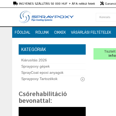
Ft
INGYENES SZÁLLÍTÁS 50 000 HUF + ÁFA nélkül felett
Garanciá
Szaktanácsadás
FŐOLDAL
RÓLUNK
CIKKEK
VÁSÁRLÁSI FELTÉTELEK
KATEGÓRIÁK
Tisztel
info
Kiárusítás 2026
Spraypoxy gépek
SprayCoat epoxi anyagok
Spraypoxy Tartozékok
Csőrehabilitáció
bevonattal
: