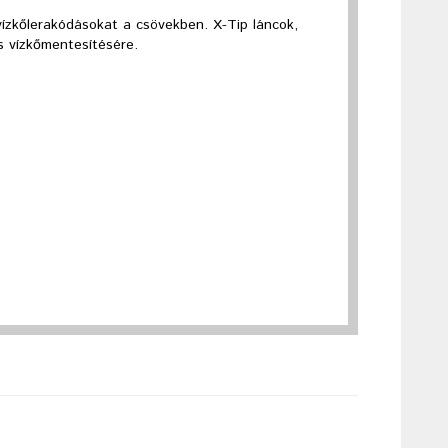
ízkőlerakódásokat a csövekben. X-Tip láncok,
s vízkőmentesítésére.