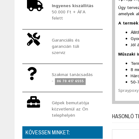
Ingyenes kiszállítás
Úgy terve
50.000 Ft + ÁFA
amelyek al
felett
A termék 
Állí
Gyo
Garanciális és
Jól
garancián túli
szerviz
Műszaki 
Ter
8 m
Szakmai tanácsadás
Hár
-
06 70 417 6555
50-
Spraypoxy 
Gépek bemutatója
közvetlenül az Ön
HASONLÓ 
telephelyén
KÖVESSEN MINKET: