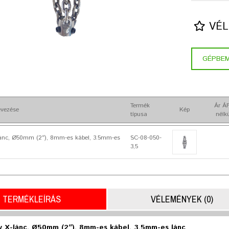
VÉL
GÉPBE
Termék
Ár Á
vezése
Kép
típusa
nélk
lánc, Ø50mm (2″), 8mm-es kábel, 3.5mm-es
SC-08-050-
3,5
TERMÉKLEÍRÁS
VÉLEMÉNYEK (0)
y X-lánc, Ø50mm (2″), 8mm-es kábel, 3.5mm-es lánc