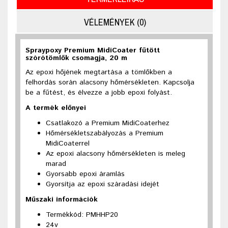
VÉLEMÉNYEK (0)
Spraypoxy Premium MidiCoater fűtött
szórótömlők csomagja, 20 m
Az epoxi hőjének megtartása a tömlőkben a
felhordás során alacsony hőmérsékleten. Kapcsolja
be a fűtést, és élvezze a jobb epoxi folyást.
A termék előnyei
Csatlakozó a Premium MidiCoaterhez
Hőmérsékletszabályozás a Premium
MidiCoaterrel
Az epoxi alacsony hőmérsékleten is meleg
marad
Gyorsabb epoxi áramlás
Gyorsítja az epoxi száradási idejét
Műszaki információk
Termékkód: PMHHP20
24v