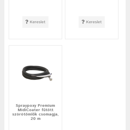
Kereslet
Kereslet
Spraypoxy Premium
MidiCoater fűtött
szórótömlők csomagja,
20 m