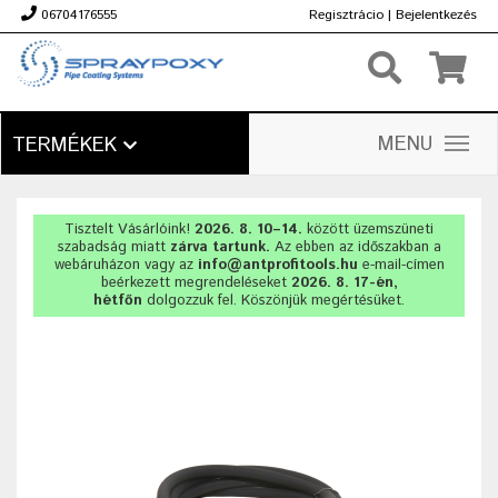
06704176555
Regisztrácio
|
Bejelentkezés
Ft
MENU
TERMÉKEK
Tisztelt Vásárlóink!
2026. 8. 10–14.
között üzemszüneti
szabadság miatt
zárva tartunk.
Az ebben az időszakban a
webáruházon vagy az
info@antprofitools.hu
e-mail-címen
beérkezett megrendeléseket
2026. 8. 17-én,
hétfőn
dolgozzuk fel. Köszönjük megértésüket.