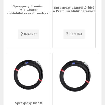
Spraypoxy Premium
Spraypoxy utántöltő fűtő
MidiCoater
a Premium MidiCoaterhez
csőfelületkezelő rendszer
Kereslet
Kereslet
Spraypoxy fűtött