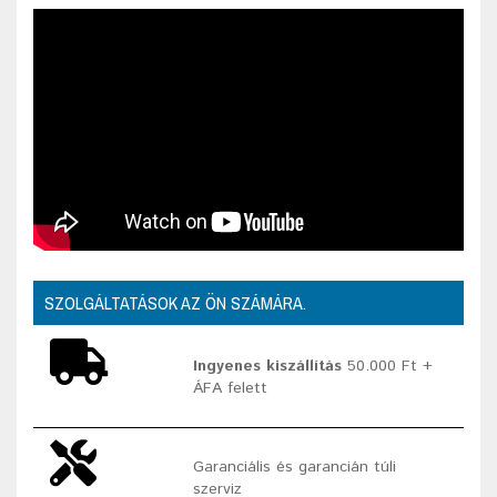
SZOLGÁLTATÁSOK AZ ÖN SZÁMÁRA.
Ingyenes kiszállítás
50.000 Ft +
ÁFA felett
Garanciális és garancián túli
szerviz