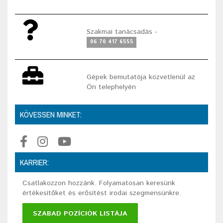
Szakmai tanácsadás -
06 70 417 6555
Gépek bemutatója közvetlenül az
Ön telephelyén
KÖVESSEN MINKET:
KARRIER:
Csatlakozzon hozzánk. Folyamatosan keresünk
értékesítőket és erősítést irodai szegmensünkre.
SZABAD POZÍCIÓK LISTÁJA