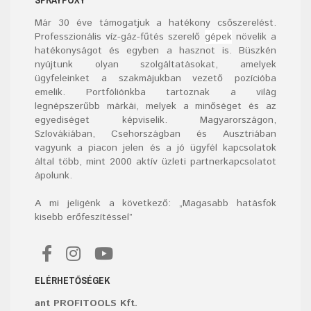
Már
30
éve támogatjuk a hatékony csőszerelést.
Professzionális víz-gáz-fűtés szerelő
gépek
növelik a
hatékonyságot és egyben a hasznot is. Büszkén
nyújtunk olyan szolgáltatásokat, amelyek
ügyfeleinket a szakmájukban vezető pozícióba
emelik. Portfóliónkba tartoznak a világ
legnépszerűbb márkái, melyek a minőséget és az
egyediséget képviselik. Magyarországon,
Szlovákiában, Csehországban és Ausztriában
vagyunk a piacon jelen és a jó ügyfél kapcsolatok
által több, mint 2000 aktív üzleti partnerkapcsolatot
ápolunk.
A mi jeligénk a következő: „Magasabb hatásfok
kisebb erőfeszítéssel”
ELÉRHETŐSÉGEK
ant PROFITOOLS Kft.