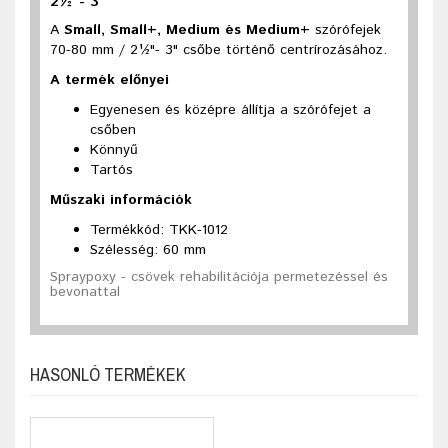
2½"- 3"
A
Small, Small+, Medium és Medium+
szórófejek
70-80 mm / 2½"- 3" csőbe történő centrírozásához.
A termék előnyei
Egyenesen és középre állítja a szórófejet a
csőben
Könnyű
Tartós
Műszaki információk
Termékkód: TKK-1012
Szélesség: 60 mm
Spraypoxy - csövek rehabilitációja permetezéssel és
bevonattal
HASONLÓ TERMÉKEK