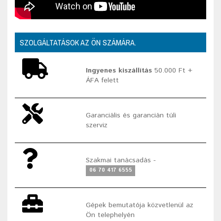
SZOLGÁLTATÁSOK AZ ÖN SZÁMÁRA.
Ingyenes kiszállítás
50.000 Ft +
ÁFA felett
Garanciális és garancián túli
szerviz
Szakmai tanácsadás -
06 70 417 6555
Gépek bemutatója közvetlenül az
Ön telephelyén