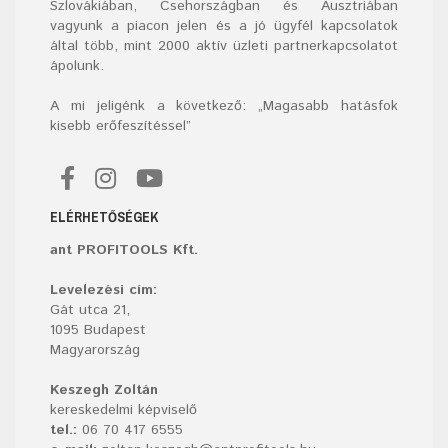
Szlovákiában, Csehországban és Ausztriában
vagyunk a piacon jelen és a jó ügyfél kapcsolatok
által több, mint 2000 aktív üzleti partnerkapcsolatot
ápolunk.
A mi jeligénk a következő: „Magasabb hatásfok
kisebb erőfeszítéssel”
ELÉRHETŐSÉGEK
ant PROFITOOLS Kft.
Levelezési cím:
Gát utca 21,
1095 Budapest
Magyarország
Keszegh Zoltán
kereskedelmi képviselő
tel.:
06 70 417 6555