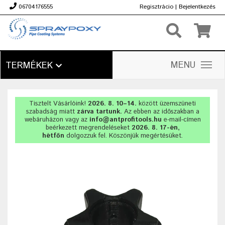
06704176555
Regisztrácio
|
Bejelentkezés
Ft
MENU
TERMÉKEK
Tisztelt Vásárlóink!
2026. 8. 10–14.
között üzemszüneti
szabadság miatt
zárva tartunk.
Az ebben az időszakban a
webáruházon vagy az
info@antprofitools.hu
e-mail-címen
beérkezett megrendeléseket
2026. 8. 17-én,
hétfőn
dolgozzuk fel. Köszönjük megértésüket.