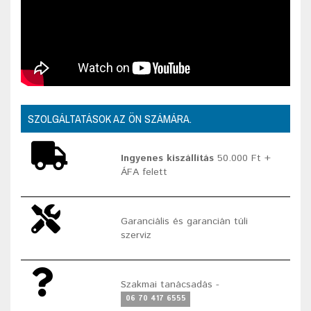
SZOLGÁLTATÁSOK AZ ÖN SZÁMÁRA.
Ingyenes kiszállítás
50.000 Ft +
ÁFA felett
Garanciális és garancián túli
szerviz
Szakmai tanácsadás -
06 70 417 6555