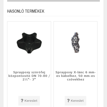
HASONLÓ TERMÉKEK
Spraypoxy szórófej
Spraypoxy X-lánc 6 mm-
központosító DN 70-80 /
es kábelhez, 50 mm-es
2½"- 3"
csövekhez
Kereslet
Kereslet