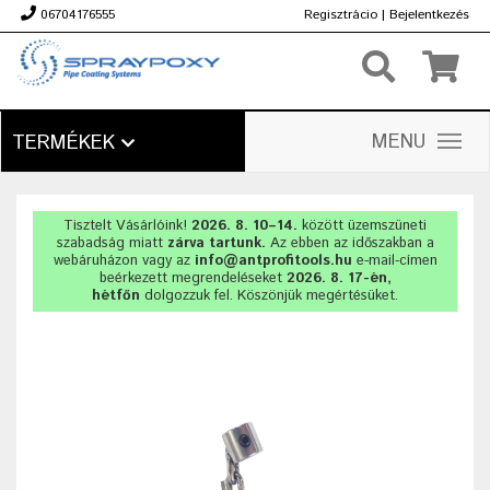
06704176555
Regisztrácio
|
Bejelentkezés
Ft
MENU
TERMÉKEK
Tisztelt Vásárlóink!
2026. 8. 10–14.
között üzemszüneti
szabadság miatt
zárva tartunk.
Az ebben az időszakban a
webáruházon vagy az
info@antprofitools.hu
e-mail-címen
beérkezett megrendeléseket
2026. 8. 17-én,
hétfőn
dolgozzuk fel. Köszönjük megértésüket.