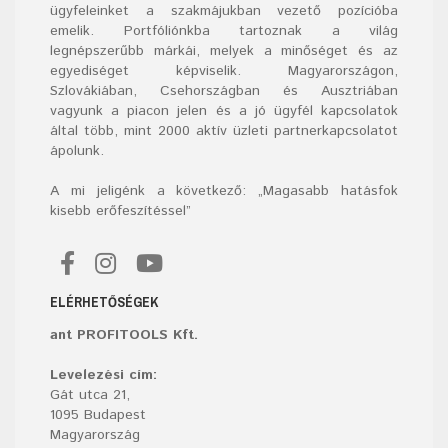
ügyfeleinket a szakmájukban vezető pozícióba
emelik. Portfóliónkba tartoznak a világ
legnépszerűbb márkái, melyek a minőséget és az
egyediséget képviselik. Magyarországon,
Szlovákiában, Csehországban és Ausztriában
vagyunk a piacon jelen és a jó ügyfél kapcsolatok
által több, mint 2000 aktív üzleti partnerkapcsolatot
ápolunk.
A mi jeligénk a következő: „Magasabb hatásfok
kisebb erőfeszítéssel”
ELÉRHETŐSÉGEK
ant PROFITOOLS Kft.
Levelezési cím:
Gát utca 21,
1095 Budapest
Magyarország