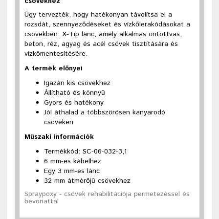
csövekhez
Úgy tervezték, hogy hatékonyan távolítsa el a
rozsdát, szennyeződéseket és vízkőlerakódásokat a
csövekben. X-Tip lánc, amely alkalmas öntöttvas,
beton, réz, agyag és acél csövek tisztítására és
vízkőmentesítésére.
A termék előnyei
Igazán kis csövekhez
Állítható és könnyű
Gyors és hatékony
Jól áthalad a többszörösen kanyarodó
csöveken
Műszaki információk
Termékkód: SC-06-032-3,1
6 mm-es kábelhez
Egy 3 mm-es lánc
32 mm átmérőjű csövekhez
Spraypoxy - csövek rehabilitációja permetezéssel és
bevonattal