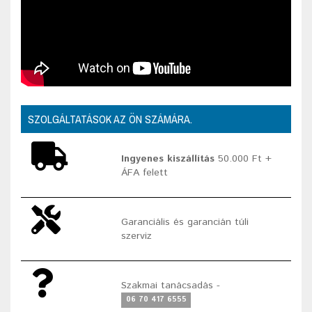
SZOLGÁLTATÁSOK AZ ÖN SZÁMÁRA.
Ingyenes kiszállítás
50.000 Ft +
ÁFA felett
Garanciális és garancián túli
szerviz
Szakmai tanácsadás -
06 70 417 6555