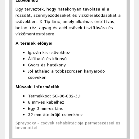
csövekhez
Úgy tervezték, hogy hatékonyan távolítsa el a
rozsdát, szennyeződéseket és vízkőlerakódásokat a
csövekben. X-Tip lánc, amely alkalmas öntöttvas,
beton, réz, agyag és acél csövek tisztítására és
vízkőmentesítésére.
A termék előnyei
Igazán kis csövekhez
Állítható és könnyű
Gyors és hatékony
Jól áthalad a többszörösen kanyarodó
csöveken
Műszaki információk
Termékkód: SC-06-032-3,1
6 mm-es kábelhez
Egy 3 mm-es lánc
32 mm átmérőjű csövekhez
Spraypoxy - csövek rehabilitációja permetezéssel és
bevonattal