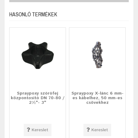
HASONLÓ TERMÉKEK
Spraypoxy szórófej
Spraypoxy X-lánc 6 mm-
központosító DN 70-80 /
es kábelhez, 50 mm-es
2½"- 3"
csövekhez
Kereslet
Kereslet