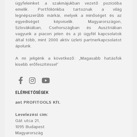
ügyfeleinket a szakmájukban vezető pozícióba
emelik. Portfóliónkba tartoznak a világ
legnépszerűbb márkái, melyek a minőséget és az
egyediséget képviselik. Magyarországon,
Szlovákiában, Csehországban és Ausztriában
vagyunk a piacon jelen és a jó ügyfél kapcsolatok
által több, mint 2000 aktív üzleti partnerkapcsolatot
ápolunk.
A mi jeligénk a következő: „Magasabb hatásfok
kisebb erőfeszítéssel”
ELÉRHETŐSÉGEK
ant PROFITOOLS Kft.
Levelezési cím:
Gát utca 21,
1095 Budapest
Magyarország