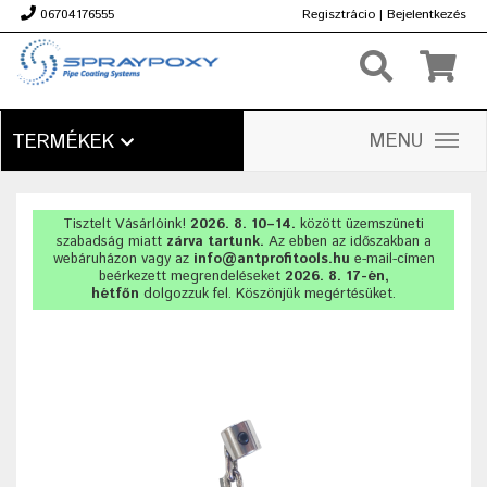
06704176555
Regisztrácio
|
Bejelentkezés
Ft
MENU
TERMÉKEK
Tisztelt Vásárlóink!
2026. 8. 10–14.
között üzemszüneti
szabadság miatt
zárva tartunk.
Az ebben az időszakban a
webáruházon vagy az
info@antprofitools.hu
e-mail-címen
beérkezett megrendeléseket
2026. 8. 17-én,
hétfőn
dolgozzuk fel. Köszönjük megértésüket.